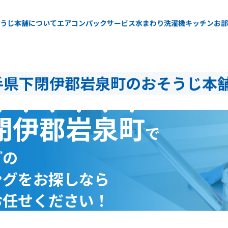
うじ本舗について
エアコン
パックサービス
水まわり
洗濯機
キッチン
お部
手県下閉伊郡岩泉町のおそうじ本
閉伊郡岩泉町
で
どの
ングをお探しなら
お任せください！