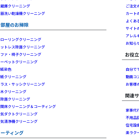
冷蔵庫クリーニング
ご注文
食器洗い乾燥機クリーニング
カート
よくあ
お部屋のお掃除
サイト
アレル
フローリングクリーニング
お知ら
マットレス除菌クリーニング
お役
ソファ・椅子クリーニング
カーペットクリーニング
壁紙染色
自分で
壁紙クリーニング
動画コ
ガラス・サッシクリーニング
お客様
白木クリーニング
関連
畳除菌クリーニング
玄関床クリーニング＆コーティング
家事代
換気ダクトクリーニング
不用品
空気清浄機クリーニング
住宅設
コーティング
楽ラク