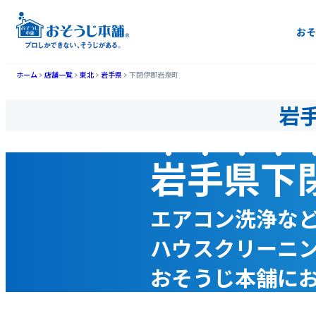
おそ
ホーム
店舗一覧
東北
岩手県
下閉伊郡岩泉町
岩
岩手県下
エアコン洗浄な
ハウスクリーニ
おそうじ本舗に