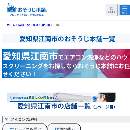
ホーム
店舗一覧
東海
愛知県
江南市
愛知県江南市のおそうじ本舗一覧
愛知県江南市
で
エアコン洗浄などの
ハウ
スクリーニングをお探しなら
おそうじ本舗にお任
せください！
愛知県江南市の店舗一覧
（1ページ目）
アイコンの説明
サービスを選ぶ
並び替え