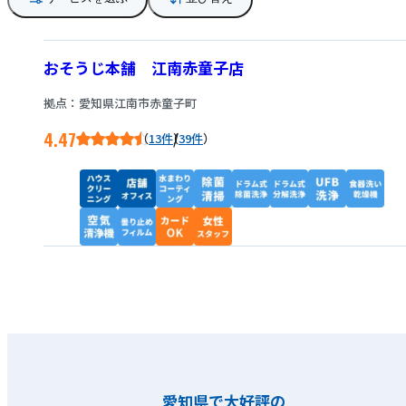
おそうじ本舗 江南赤童子店
拠点：愛知県江南市赤童子町
4.47
/
13件
39件
愛知県で大好評の