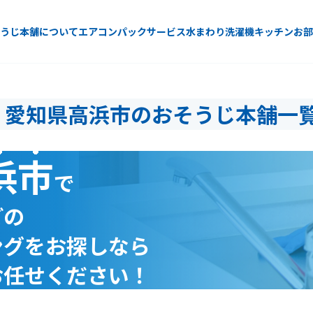
うじ本舗について
エアコン
パックサービス
水まわり
洗濯機
キッチン
お部
愛知県高浜市のおそうじ本舗一
浜市
で
どの
ングをお探しなら
お任せください！