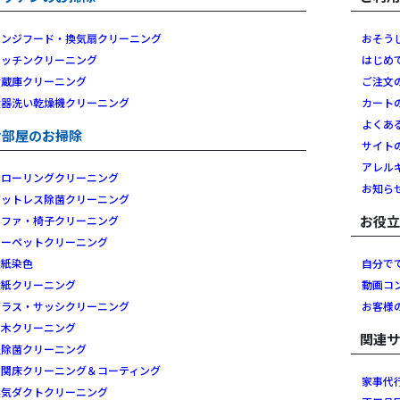
レンジフード・換気扇クリーニング
おそう
キッチンクリーニング
はじめ
冷蔵庫クリーニング
ご注文
食器洗い乾燥機クリーニング
カート
よくあ
お部屋のお掃除
サイト
アレル
フローリングクリーニング
お知ら
マットレス除菌クリーニング
お役
ソファ・椅子クリーニング
カーペットクリーニング
壁紙染色
自分で
壁紙クリーニング
動画コ
ガラス・サッシクリーニング
お客様
白木クリーニング
関連
畳除菌クリーニング
玄関床クリーニング＆コーティング
家事代
換気ダクトクリーニング