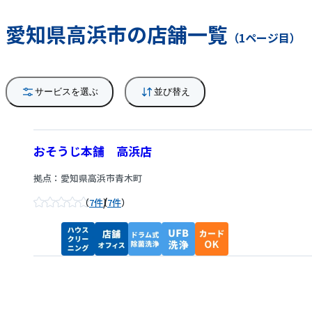
愛知県高浜市の店舗一覧
（1ページ目）
サービスを選ぶ
並び替え
おそうじ本舗 高浜店
拠点：愛知県高浜市青木町
/
7件
7件