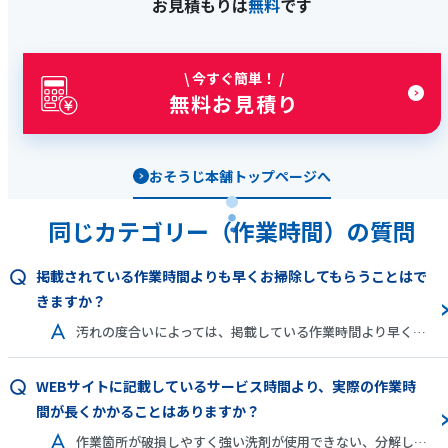
お見積もりは
無料
です
\ 今すぐ簡単！ /
無料お見積り
おそうじ本舗トップページへ
同じカテゴリー（作業時間）の質問
掲載されている作業時間よりも早くお掃除してもらうことはで
きますか？
汚れの度合いによっては、掲載している作業時間より早く完了できる場合もございます。ただし、おそうじ本舗の専門清掃では、普段のお掃除では手がつけられないような所まですみずみキレイにするお掃除をご提供しています。また、人体・素材などに配慮して、いきなり強過ぎる洗剤を使用することはありません。そのため、ある程度時間がかかってしまうことを予めご了承ください。
WEBサイトに記載しているサービス時間より、実際の作業時
間が長くかかることはありますか？
作業箇所が破損しやすく強い洗剤が使用できない、分解しないと見えない部分に強い汚れが付いていたなど、作業時に不測の事態が起きた場合には、誠に恐縮ですがWEBサイトに記載している作業時間よりお時間をいただくことがございます。予めご了承ください。