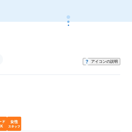
くらなの？ などなど。 おそうじの悩みや気
になることはあるかと思います。私も以前はそ
うでした。 油汚れをおそうじした時に一日中か
かってしまい、一所懸命にキレイにしたつもり
が、ちっともキレイになっていないことに気づ
き、ガッカリしたなんてこともありました。長
年の汚れはなかなか落ちないものですね。 お客
アイコンの説明
様の様々なおそうじのお悩み解決のお手伝いを
したいと思っています。例えばエアコンの中の
汚れやカビ、ほこりを専用の機材でキレイにし
たり、油汚れを丁寧に落として見違えるように
ピカピカにします。 また、おそうじに関しての
どんな小さなことでも構いませんので、何でも
ご相談ください。 マンションや一軒家の個人の
お客様から、店舗やオフィス、商業施設などの
清掃も承っております。お見積もりは無料。ご