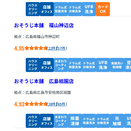
おそうじ本舗 福山神辺店
拠点：広島県福山市神辺町
4.95
/
22件
57件
おそうじ本舗 広島祇園店
拠点：広島県広島市安佐南区祇園
4.93
/
28件
65件