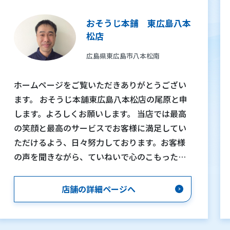
おそうじ本舗 東広島八本
松店
広島県東広島市八本松南
ホームページをご覧いただきありがとうござい
ます。 おそうじ本舗東広島八本松店の尾原と申
します。よろしくお願いします。 当店では最高
の笑顔と最高のサービスでお客様に満足してい
ただけるよう、日々努力しております。お客様
の声を聞きながら、ていねいで心のこもった作
業をしていきたいと思っております。 ・自分で
おそうじしても汚れがなかなか落ちない。 ・汚
店舗の詳細ページへ
れは気になるけど、おそうじの仕方がわからな
い。 ・エアコンから何かニオイがする。 ・おそ
うじする時間がなかなか取れない。 ・料金はい