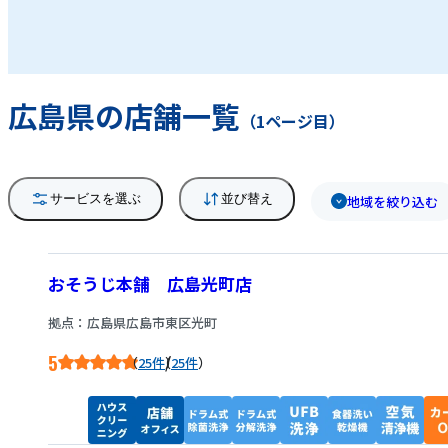
と思います。その解決を手助けするのが、私達
おそうじ本舗です。お客様のご自宅へ伺って清
掃するのはもちろん、電話による相談だけでも
大歓迎です。 店舗・オフィス・商業施設の清掃
広島県の店舗一覧
も承っております。どんな些細な事でも構いま
（1ページ目）
せんので、まずはお気軽にお電話下さい。
サービスを選ぶ
並び替え
地域を絞り込む
おそうじ本舗 広島光町店
拠点：広島県広島市東区光町
5
/
25件
25件