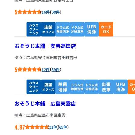
5
/
16件
38件
おそうじ本舗 安芸高田店
拠点：広島県安芸高田市吉田町吉田
5
/
12件
59件
おそうじ本舗 広島東雲店
拠点：広島県広島市南区東雲
4.97
/
31件
65件