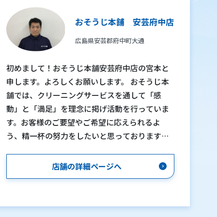
おそうじ本舗 安芸府中店
広島県安芸郡府中町大通
初めまして！おそうじ本舗安芸府中店の宮本と
申します。よろしくお願いします。 おそうじ本
舗では、クリーニングサービスを通して「感
動」と「満足」を理念に掲げ活動を行っていま
す。お客様のご要望やご希望に応えられるよ
う、精一杯の努力をしたいと思っております。
「自分で清掃してもなかなか落ちない」「汚れ
は気になるが、清掃の仕方が分からない」「清
店舗の詳細ページへ
掃しても臭いが気になる」「清掃する時間がな
かなか取れない」など、お客様１人１人がおそ
うじに対する悩みや疑問を持っていると思いま