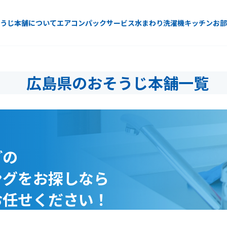
うじ本舗について
エアコン
パックサービス
水まわり
洗濯機
キッチン
お部
広島県のおそうじ本舗一覧
どの
ングをお探しなら
お任せください！