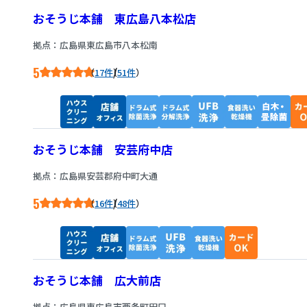
おそうじ本舗 東広島八本松店
拠点：広島県東広島市八本松南
5
/
17件
51件
おそうじ本舗 安芸府中店
拠点：広島県安芸郡府中町大通
5
/
16件
48件
おそうじ本舗 広大前店
拠点：広島県東広島市西条町田口