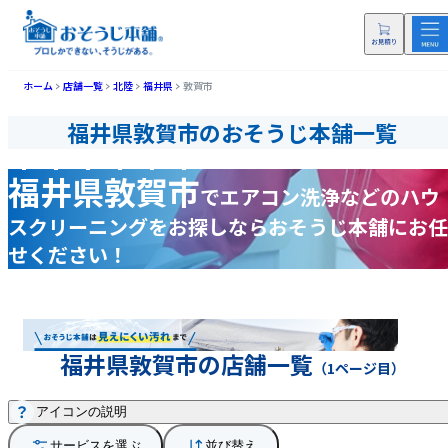
ホーム
店舗一覧
北陸
福井県
敦賀市
福井県敦賀市のおそうじ本舗一覧
福井県敦賀市
で
エアコン洗浄などの
ハウ
スクリーニングをお探しなら
おそうじ本舗にお任
せください！
福井県敦賀市の店舗一覧
（1ページ目）
アイコンの説明
サービスを選ぶ
並び替え