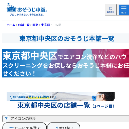
ホーム
店舗一覧
関東
東京都
中央区
東京都中央区のおそうじ本舗一覧
東京都中央区
で
エアコン洗浄などの
ハウ
スクリーニングをお探しなら
おそうじ本舗にお任
せください！
東京都中央区の店舗一覧
（1ページ目）
アイコンの説明
サービスを選ぶ
並び替え