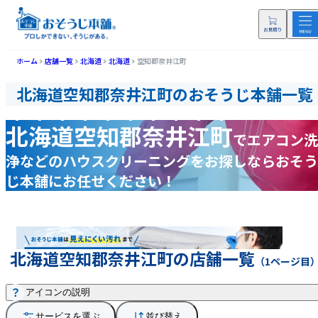
ホーム
店舗一覧
北海道
北海道
空知郡奈井江町
北海道空知郡奈井江町のおそうじ本舗一覧
北海道空知郡奈井江町
で
エアコン洗
浄などの
ハウスクリーニングをお探しなら
おそう
じ本舗にお任せください！
北海道空知郡奈井江町の店舗一覧
（1ページ目
アイコンの説明
サービスを選ぶ
並び替え