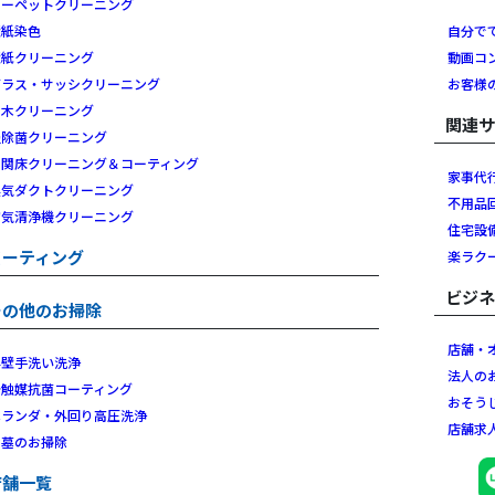
カーペットクリーニング
壁紙染色
自分で
壁紙クリーニング
動画コ
ガラス・サッシクリーニング
お客様
白木クリーニング
関連
畳除菌クリーニング
玄関床クリーニング＆コーティング
家事代
換気ダクトクリーニング
不用品
空気清浄機クリーニング
住宅設
コーティング
楽ラク
ビジ
その他のお掃除
店舗・
外壁手洗い洗浄
法人の
光触媒抗菌コーティング
おそう
ベランダ・外回り高圧洗浄
店舗求
お墓のお掃除
店舗一覧