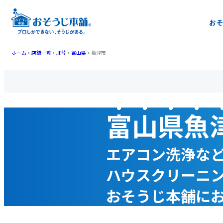
おそ
ホーム
店舗一覧
北陸
富山県
魚津市
富山県魚
エアコン洗浄な
ハウスクリーニ
おそうじ本舗に