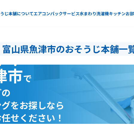
うじ本舗について
エアコン
パックサービス
水まわり
洗濯機
キッチン
お部
富山県魚津市のおそうじ本舗一
津市
で
どの
ングをお探しなら
お任せください！