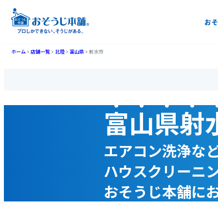
おそ
ホーム
店舗一覧
北陸
富山県
射水市
富山県射
エアコン洗浄な
ハウスクリーニ
おそうじ本舗に