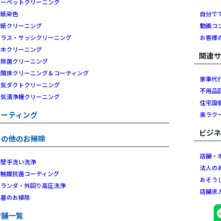
カーペットクリーニング
壁紙染色
自分で
壁紙クリーニング
動画コ
ガラス・サッシクリーニング
お客様
白木クリーニング
関連
畳除菌クリーニング
玄関床クリーニング＆コーティング
家事代
換気ダクトクリーニング
不用品
空気清浄機クリーニング
住宅設
コーティング
楽ラク
ビジ
その他のお掃除
店舗・
外壁手洗い洗浄
法人の
光触媒抗菌コーティング
おそう
ベランダ・外回り高圧洗浄
店舗求
お墓のお掃除
店舗一覧