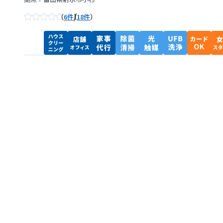
/
6件
18件