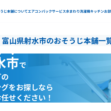
うじ本舗について
エアコン
パックサービス
水まわり
洗濯機
キッチン
お部
富山県射水市のおそうじ本舗一
水市
で
どの
ングをお探しなら
お任せください！