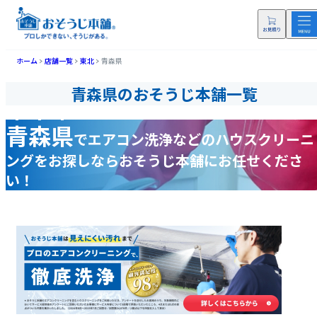
ホーム
店舗一覧
東北
青森県
青森県のおそうじ本舗一覧
青森県
で
エアコン洗浄などの
ハウスクリーニ
ングをお探しなら
おそうじ本舗にお任せくださ
い！