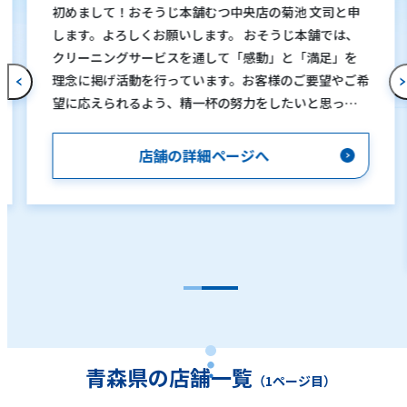
初めまして！おそうじ本舗むつ中央店の菊池 文司と申
します。よろしくお願いします。 おそうじ本舗では、
クリーニングサービスを通して「感動」と「満足」を
理念に掲げ活動を行っています。お客様のご要望やご希
望に応えられるよう、精一杯の努力をしたいと思って
おります。 「自分で清掃してもなかなか落ちない」
「汚れは気になるが、清掃の仕方が分からない」「清
店舗の詳細ページへ
掃しても臭いが気になる」「清掃する時間がなかなか
取れない」など、お客様１人１人がおそうじに対する悩
みや疑問を持っていると思います。その解決を手助けす
るのが、私達おそうじ本舗です。お客様のご自宅へ伺っ
て清掃するのはもちろん、電話による相談だけでも大
歓迎です。 店舗・オフィス・商業施設の清掃も承って
おります。どんな些細な事でも構いませんので、まずは
お気軽にお電話下さい。
青森県の店舗一覧
（1ページ目）