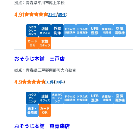
拠点：青森県平川市尾上栄松
4.91
/
31件
85件
おそうじ本舗 三戸店
拠点：青森県三戸郡南部町大向勘吉
4.9
/
31件
80件
おそうじ本舗 東青森店